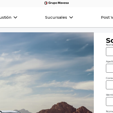
ustión
Sucursales
Post 
So
Nomb
Apell
Corre
Ident
Númer