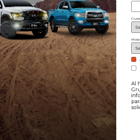
Ciud
Model
Al 
Gru
inf
par
sol