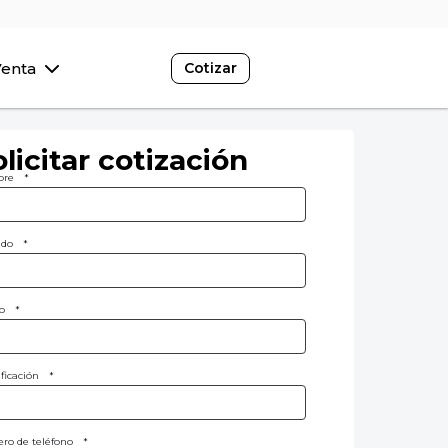
Venta
Cotizar
licitar cotización
re
*
ido
*
o
*
ificación
*
o de teléfono
*