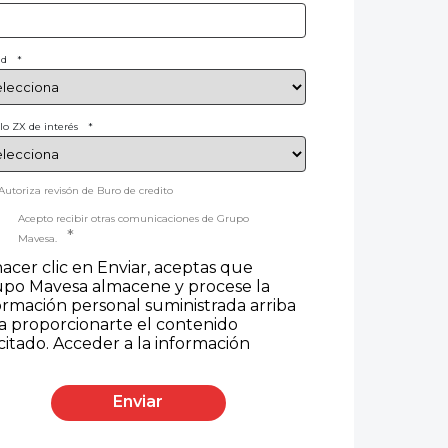
ad
*
o ZX de interés
*
Autoriza revisón de Buro de credito
Acepto recibir otras comunicaciones de Grupo
*
Mavesa.
hacer clic en Enviar, aceptas que
po Mavesa almacene y procese la
ormación personal suministrada arriba
a proporcionarte el contenido
icitado.
Acceder a la información